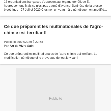
16 organisations françaises s'opposent au forçage génétique Et
heureusement! Mais ce n'est pas gagné d'avance! Synthèse de la presse
bioéthique - 27 Juillet 2020 C osmo , un veau mâle génétiquement modifié
afin que «75 % de sa progéniture soit mâle» a...
Ce que préparent les multinationales de l'agro-
chimie est terrifiant!
Publié le 29/07/2020 à 22:58
Par
Art de Vivre Sain
Ce que préparent les multinationales de l'agro-chimie est terrifiant! La
modification génétique et le brevetage de tout le vivant!
Publicité