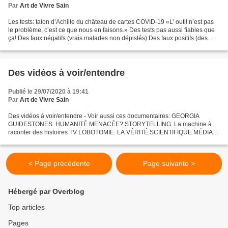
Par
Art de Vivre Sain
Les tests: talon d’Achille du château de cartes COVID-19 «L’ outil n’est pas
le problème, c’est ce que nous en faisons.» Des tests pas aussi fiables que
ça! Des faux négatifs (vrais malades non dépistés) Des faux positifs (des
malades qui n’en sont pas)...
Des vidéos à voir/entendre
Publié le 29/07/2020 à 19:41
Par
Art de Vivre Sain
Des vidéos à voir/entendre - Voir aussi ces documentaires: GEORGIA
GUIDESTONES: HUMANITÉ MENACÉE? STORYTELLING: La machine à
raconter des histoires TV LOBOTOMIE: LA VÉRITÉ SCIENTIFIQUE MÉDIAS
DE MASSE : DÉSINFORMATION ET MANIPULATION DU PEUPLE
POLITIQUE...
< Page précédente
Page suivante >
Hébergé par Overblog
Top articles
Pages