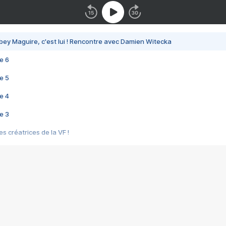
bey Maguire, c'est lui ! Rencontre avec Damien Witecka
e 6
e 5
e 4
e 3
s créatrices de la VF !
e 2
e 1
e Mektoub My Love arrive enfin ! Rencontre avec Shaïn Boumedine et Sal
i : après Toni en famille
elle réalise le bouleversant Dites lui que je l'aime