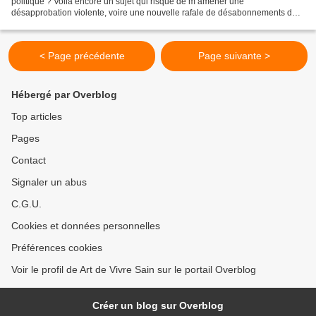
politique ? Voilà encore un sujet qui risque de m’amener une
désapprobation violente, voire une nouvelle rafale de désabonnements de
la part de certains peureux formatés par TELEMENSONGES....
< Page précédente
Page suivante >
Hébergé par Overblog
Top articles
Pages
Contact
Signaler un abus
C.G.U.
Cookies et données personnelles
Préférences cookies
Voir le profil de Art de Vivre Sain sur le portail Overblog
Créer un blog sur Overblog