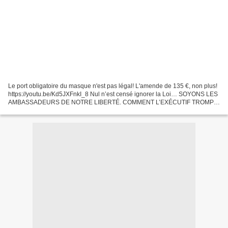
Le port obligatoire du masque n'est pas légal! L'amende de 135 €, non plus!
https://youtu.be/Kd5JXFnkI_8 Nul n’est censé ignorer la Loi… SOYONS LES
AMBASSADEURS DE NOTRE LIBERTÉ. COMMENT L’EXÉCUTIF TROMPE
LES FRANÇAIS AVEC DES TEXTES ILLÉGAUX. Lien Source...