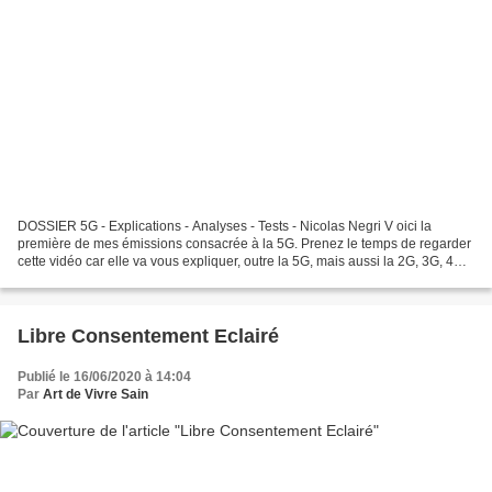
DOSSIER 5G - Explications - Analyses - Tests - Nicolas Negri V oici la
première de mes émissions consacrée à la 5G. Prenez le temps de regarder
cette vidéo car elle va vous expliquer, outre la 5G, mais aussi la 2G, 3G, 4G,
Wifi, Bluetooth, l'électricité,...
Libre Consentement Eclairé
Publié le 16/06/2020 à 14:04
Par
Art de Vivre Sain