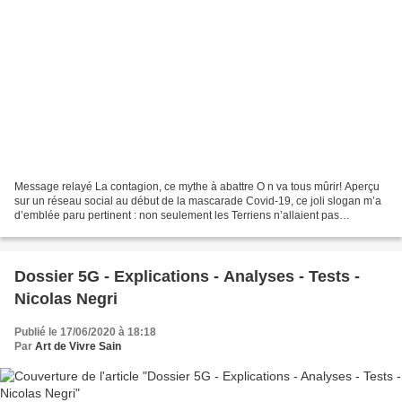
Message relayé La contagion, ce mythe à abattre O n va tous mûrir! Aperçu
sur un réseau social au début de la mascarade Covid-19, ce joli slogan m’a
d’emblée paru pertinent : non seulement les Terriens n’allaient pas
massivement mourir de cette pseudo...
Dossier 5G - Explications - Analyses - Tests -
Nicolas Negri
Publié le 17/06/2020 à 18:18
Par
Art de Vivre Sain