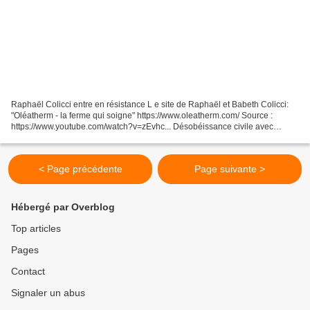
Raphaël Colicci entre en résistance L e site de Raphaël et Babeth Colicci:
"Oléatherm - la ferme qui soigne" https://www.oleatherm.com/ Source :
https://www.youtube.com/watch?v=zEvhc... Désobéissance civile avec
l'Artemisia
< Page précédente
Page suivante >
Hébergé par Overblog
Top articles
Pages
Contact
Signaler un abus