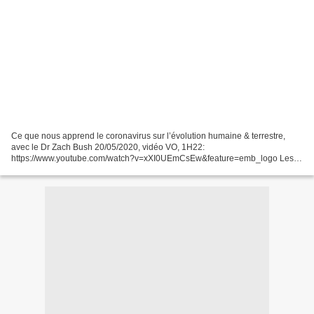
Ce que nous apprend le coronavirus sur l’évolution humaine & terrestre,
avec le Dr Zach Bush 20/05/2020, vidéo VO, 1H22:
https://www.youtube.com/watch?v=xXI0UEmCsEw&feature=emb_logo Les
travaux du docteur Zach Bush, médecin et enseignant multidisciplinaire,...