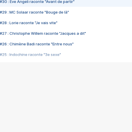
#30 : Eve Angeli raconte "Avant de partir"
#29 : MC Solaar raconte "Bouge de là"
28 : Lorie raconte "Je vais vite"
#27 : Christophe Willem raconte "Jacques a dit"
#26 : Chimène Badi raconte "Entre nous"
#25 : Indochine raconte "3e sexe"
#24 : Zaho raconte "C'est chelou"
#23 : Patrick Bruel raconte "Au café des délices"
#22 : Kyo raconte "Le chemin"
#21 : Nolwenn Leroy raconte "Cassé"
#20 : Patrick Hernandez raconte "Born to be alive"
#19 : Lorie raconte "Près de moi"
#18 : Michael Jones raconte "A nos actes manqués" (avec Jean-Jacque