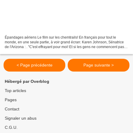
Épandages aériens Le film sur les chemtrails! En français pour tout le
monde, en une seule partie, à voir grand écran: Karen Johnson, Sénatrice
de l'Arizona : . "C'est effrayant pour moi! Et si les gens ne commencent pas
vraiment à se réveiller et à affronter...
< Page précédente
Page suivante >
Hébergé par Overblog
Top articles
Pages
Contact
Signaler un abus
C.G.U.