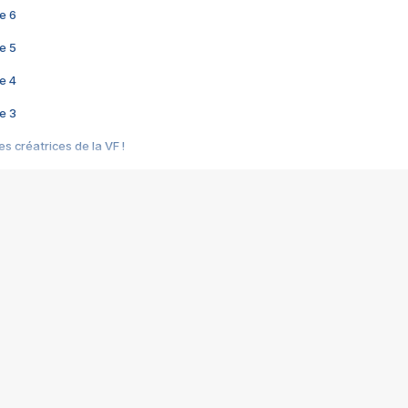
e 6
e 5
e 4
e 3
s créatrices de la VF !
e 2
e 1
e Mektoub My Love arrive enfin ! Rencontre avec Shaïn Boumedine et Sal
i : après Toni en famille
elle réalise le bouleversant Dites lui que je l'aime
ais ! Rencontre autour de Vie privée de Rebecca Zlotowski
 de Marguerite, Grave... Rencontre avec Ella Rumpf