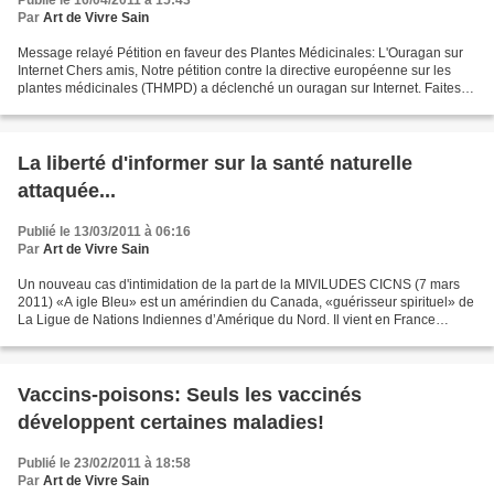
Publié le 16/04/2011 à 15:43
Par
Art de Vivre Sain
Message relayé Pétition en faveur des Plantes Médicinales: L'Ouragan sur
Internet Chers amis, Notre pétition contre la directive européenne sur les
plantes médicinales (THMPD) a déclenché un ouragan sur Internet. Faites
circuler la nouvelle version de...
La liberté d'informer sur la santé naturelle
attaquée...
Publié le 13/03/2011 à 06:16
Par
Art de Vivre Sain
Un nouveau cas d'intimidation de la part de la MIVILUDES CICNS (7 mars
2011) «A igle Bleu» est un amérindien du Canada, «guérisseur spirituel» de
La Ligue de Nations Indiennes d’Amérique du Nord. Il vient en France
proposer des stages, dont le contenu...
Vaccins-poisons: Seuls les vaccinés
développent certaines maladies!
Publié le 23/02/2011 à 18:58
Par
Art de Vivre Sain