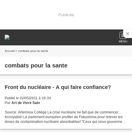
Publicité
MENU
Accueil
» combats pour la sante
combats pour la sante
Front du nucléaire - A qui faire confiance?
Publié le 02/05/2011 à 10:34
Par
Art de Vivre Sain
Source: Artemisia Collège La crise nucléaire ne fait que de commencer...
Incroyable! Le parlement européen profiter de Fukushima pour relever les
doses de contamination nucléaire absorbables! "Ceux qui nous gouvernent
(suite et pas fin) - Ils manipulent...