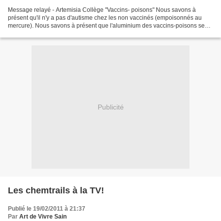
Message relayé - Artemisia Collège "Vaccins- poisons" Nous savons à
présent qu'il n'y a pas d'autisme chez les non vaccinés (empoisonnés au
mercure). Nous savons à présent que l'aluminium des vaccins-poisons se
fixe dans le cerveau pour être la cause...
Publicité
Les chemtrails à la TV!
Publié le 19/02/2011 à 21:37
Par
Art de Vivre Sain