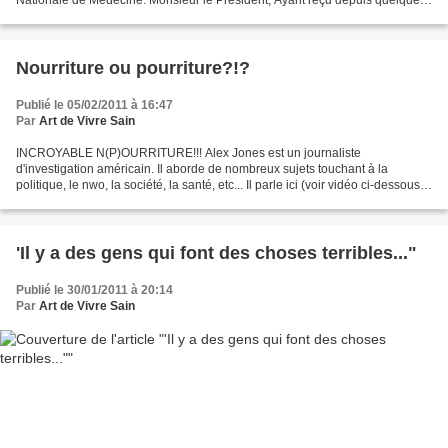
Nationale de Médecine. Monsieur le Président, Ayant reçu depuis quelques
mois plusieurs emails et coups...
Nourriture ou pourriture?!?
Publié le 05/02/2011 à 16:47
Par
Art de Vivre Sain
INCROYABLE N(P)OURRITURE!!! Alex Jones est un journaliste
d'investigation américain. Il aborde de nombreux sujets touchant à la
politique, le nwo, la société, la santé, etc... Il parle ici (voir vidéo ci-dessous)
de la nourriture de tous les jours, la...
'Il y a des gens qui font des choses terribles..."
Publié le 30/01/2011 à 20:14
Par
Art de Vivre Sain