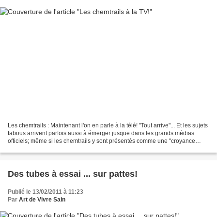
Les chemtrails : Maintenant l'on en parle à la télé! "Tout arrive"... Et les sujets
tabous arrivent parfois aussi à émerger jusque dans les grands médias
officiels; même si les chemtrails y sont présentés comme une "croyance
conspirationniste", c'est...
Des tubes à essai ... sur pattes!
Publié le 13/02/2011 à 11:23
Par
Art de Vivre Sain