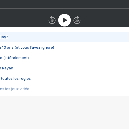
 DayZ
 a 13 ans (et vous l'avez ignoré)
e (littéralement)
im Rayan
 toutes les règles
s les jeux vidéo
us choquant de Rockstar ? - Le scandale BULLY
e plus moche de Steam
du RÊVE tourne au CAUCHEMAR