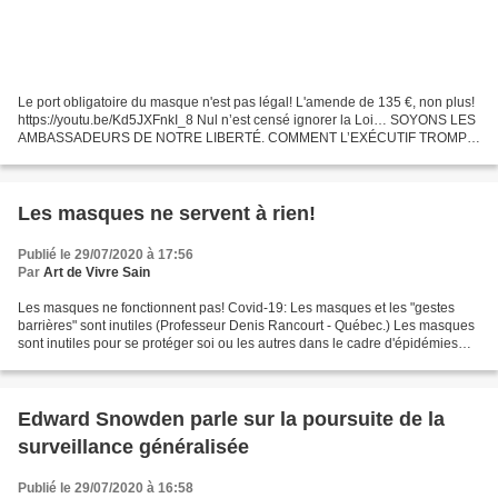
Le port obligatoire du masque n'est pas légal! L'amende de 135 €, non plus!
https://youtu.be/Kd5JXFnkI_8 Nul n’est censé ignorer la Loi… SOYONS LES
AMBASSADEURS DE NOTRE LIBERTÉ. COMMENT L’EXÉCUTIF TROMPE
LES FRANÇAIS AVEC DES TEXTES ILLÉGAUX. Lien Source...
Les masques ne servent à rien!
Publié le 29/07/2020 à 17:56
Par
Art de Vivre Sain
Les masques ne fonctionnent pas! Covid-19: Les masques et les "gestes
barrières" sont inutiles (Professeur Denis Rancourt - Québec.) Les masques
sont inutiles pour se protéger soi ou les autres dans le cadre d'épidémies
virales respiratoires. Arrête donc...
Edward Snowden parle sur la poursuite de la
surveillance généralisée
Publié le 29/07/2020 à 16:58