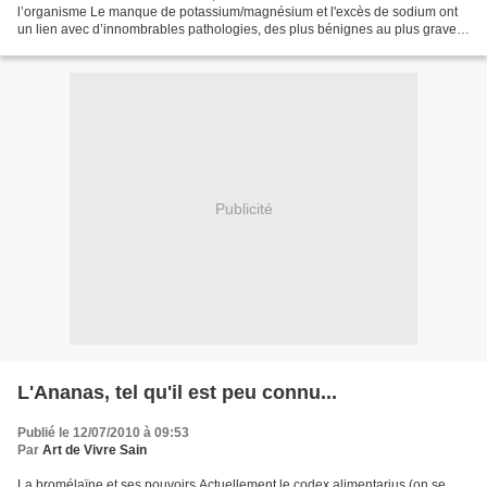
l’organisme Le manque de potassium/magnésium et l'excès de sodium ont
un lien avec d’innombrables pathologies, des plus bénignes au plus graves.
Nos cellules sont chargées d'électricité (environ...
Publicité
L'Ananas, tel qu'il est peu connu...
Publié le 12/07/2010 à 09:53
Par
Art de Vivre Sain
La bromélaïne et ses pouvoirs Actuellement le codex alimentarius (on se