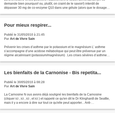
demande bien pourquoi! ou, plutôt, on craint de le savoir!) interdit de
dépasser 30 mg de co-enzyme Q10 dans une gélule (alors que le dosage
efficace est souvent de 400 mg). Cependant,...
Pour mieux respirer...
Publié le 31/05/2010 à 21:45
Par
Art de Vivre Sain
Prévenir les crises d’asthme par le potassium et le magnésium L’ asthme
s’accompagne d’une acidose métabolique qui peut être prévenue par un
régime alcalinisant (potassium/magnésium) . Les crises sévères d’asthme
sont liées à un état d’acidose métabolique...
Les bienfaits de la Carnonise - Bis repetita...
Publié le 30/05/2010 à 08:28
Par
Art de Vivre Sain
La Carnosine N ous avons déjà souligné les bienfaits de la Carnosine
(cliquer ici , ici , ici , et ici ) et rappelé ce qu'en dit le Dr Klinghardt de Seattle,
mais il y a encore à dire sur tout ce qu'elle peut apporter... Anti-
Vieillissement-Super Antioxydant...