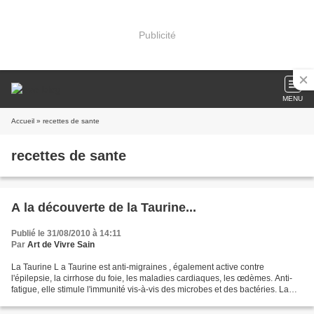
Publicité
MENU
Accueil
» recettes de sante
recettes de sante
A la découverte de la Taurine...
Publié le 31/08/2010 à 14:11
Par
Art de Vivre Sain
La Taurine L a Taurine est anti-migraines , également active contre
l'épilepsie, la cirrhose du foie, les maladies cardiaques, les œdèmes. Anti-
fatigue, elle stimule l'immunité vis-à-vis des microbes et des bactéries. La
taurine est un puissant acide...