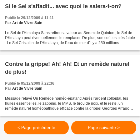
Si le Sel s'affadit... avec quoi le salera-t-on?
Publié le 29/12/2009 à 11:11
Par
Art de Vivre Sain
Le Sel de l'Himalaya Sans retirer sa valeur au Sérum de Quinton , le Sel de
l'Himalaya peut éventuellement le remplacer. De plus, son coût est très faible
. Le Sel Cristallin de l'Himalaya, de l'eau de mer d'il y a 250 millions
d'années Le sel cristallin...
Contre la grippe! Ah! Ah! Et un remède naturel
de plus!
Publié le 05/12/2009 à 22:36
Par
Art de Vivre Sain
Message relayé Un Remède homéo-épatant! Après l'argent colloïdal, les
huiles essentielles, le zapping, le MMS, le brou de noix, et le reste, un
remède naturel homéopathique efficace contre la grippe! Georges Arragon &
Linda Arbour, deux homéopathes unicistes...
< Page précédente
Page suivante >