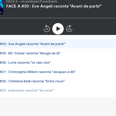
FACE A - un podcast Purecharts
FACE A #30 : Eve Angeli raconte "Avant de partir"
#30 : Eve Angeli raconte "Avant de partir"
#29 : MC Solaar raconte "Bouge de là"
28 : Lorie raconte "Je vais vite"
#27 : Christophe Willem raconte "Jacques a dit"
#26 : Chimène Badi raconte "Entre nous"
#25 : Indochine raconte "3e sexe"
#24 : Zaho raconte "C'est chelou"
#23 : Patrick Bruel raconte "Au café des délices"