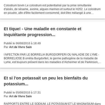
Colostrum bovin Le colostrum est potentialisé par la prise simultanée
d'aloès, de sésame, avoine, algues marines et surtout le H202. Le colostrum
en poudre, afin d'être facilement consommé, doit être mélangé à une
compote, une confiture, un yaourt ou...
Et tique! - Une maladie en constante et
inquiétante progression...
Publié le 06/08/2010 à 18:49
Par
Art de Vivre Sain
I NFECTION PAR LE BORRELIA BURGDORFERI OU MALADIE DE LYME -
BORRELIOSE B orrélia Burgdorferi, le germe pathogène de la maladie de
Lyme, est toujours présent dans les maladies d’Alzheimer et de Parkinson,
mais aussi, dans une proportion moindre semble-t-il,...
Et si l'on potassait un peu les bienfaits du
potassium...
Publié le 05/08/2010 à 17:31
Par
Art de Vivre Sain
RAPPORTS ENTRE LE SODIUM, LE POTASSIUM ET LE MAGNéSIUM dans