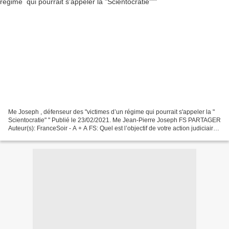
Me Joseph , défenseur des "victimes d’un régime qui pourrait s'appeler la "
Scientocratie" " Publié le 23/02/2021. Me Jean-Pierre Joseph FS PARTAGER
Auteur(s): FranceSoir - A + A FS: Quel est l’objectif de votre action judiciaire
imminente? JPJ: L’objectif...