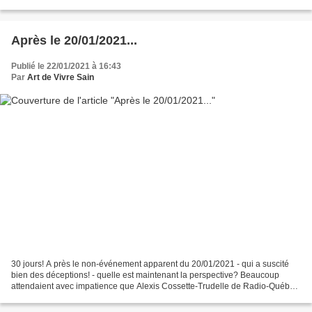
Drosten , l'homme le plus recherché...
Après le 20/01/2021...
Publié le 22/01/2021 à 16:43
Par
Art de Vivre Sain
30 jours! A près le non-événement apparent du 20/01/2021 - qui a suscité
bien des déceptions! - quelle est maintenant la perspective? Beaucoup
attendaient avec impatience que Alexis Cossette-Trudelle de Radio-Québec
reprenne la parole pour explique sa...