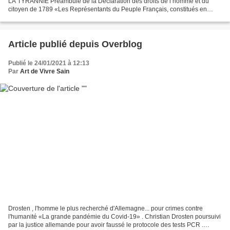
LA TYRANNIE Préambule de la Déclaration des droits de l’homme et du
citoyen de 1789 «Les Représentants du Peuple Français, constitués en
Assemblée Nationale, considérant que l'ignorance, l'oubli...
Article publié depuis Overblog
Publié le 24/01/2021 à 12:13
Par
Art de Vivre Sain
Drosten , l'homme le plus recherché d'Allemagne... pour crimes contre
l'humanité «La grande pandémie du Covid-19» . Christian Drosten poursuivi
par la justice allemande pour avoir faussé le protocole des tests PCR .