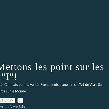
ettons les point sur les
"I"!
,
,
,
,
té
Combats pour la Vérité
Evénements planétaires
L'Art de Vivre Sain
rds sur le Monde
1.11.2020
…
Art de Vivre Sain