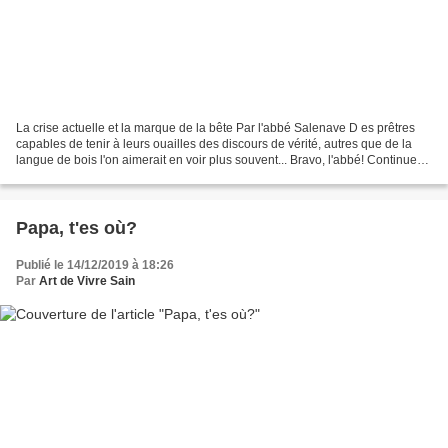
La crise actuelle et la marque de la bête Par l'abbé Salenave D es prêtres
capables de tenir à leurs ouailles des discours de vérité, autres que de la
langue de bois l'on aimerait en voir plus souvent... Bravo, l'abbé! Continuez!
La crise actuelle et...
Papa, t'es où?
Publié le 14/12/2019 à 18:26
Par
Art de Vivre Sain