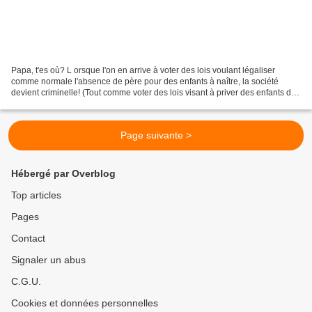
Papa, t'es où? L orsque l'on en arrive à voter des lois voulant légaliser
comme normale l'absence de père pour des enfants à naître, la société
devient criminelle! (Tout comme voter des lois visant à priver des enfants de
leur mère serait pareillement...
Page suivante >
Hébergé par Overblog
Top articles
Pages
Contact
Signaler un abus
C.G.U.
Cookies et données personnelles