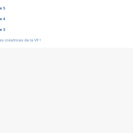
e 5
e 4
e 3
s créatrices de la VF !
e 2
e 1
e Mektoub My Love arrive enfin ! Rencontre avec Shaïn Boumedine et Sal
i : après Toni en famille
elle réalise le bouleversant Dites lui que je l'aime
ais ! Rencontre autour de Vie privée de Rebecca Zlotowski
 de Marguerite, Grave... Rencontre avec Ella Rumpf
 Les Rêveurs, un film intime sur la santé mentale