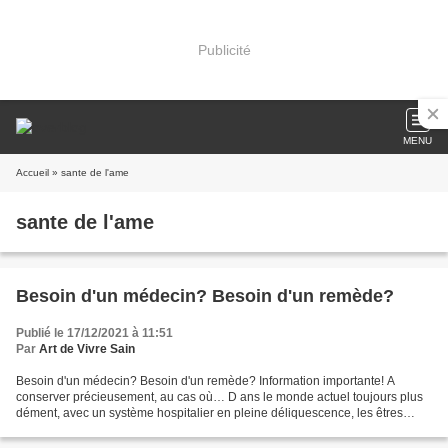
Publicité
MENU
Accueil
» sante de l'ame
sante de l'ame
Besoin d'un médecin? Besoin d'un remède?
Publié le 17/12/2021 à 11:51
Par
Art de Vivre Sain
Besoin d'un médecin? Besoin d'un remède? Information importante! A
conserver précieusement, au cas où… D ans le monde actuel toujours plus
dément, avec un système hospitalier en pleine déliquescence, les êtres
humains peuvent de moins en moins compter...