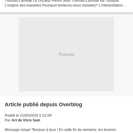
Thomas-Lamotte Le Docteur Pierre-Jean Thomas-Lamotte sur Youtube
L'origine des maladies Pourquoi tombons-nous malades? L'interprétation
des maladies selon P.J. Thomas-Lamotte Le...
Publicité
Article publié depuis Overblog
Publié le 21/05/2020 à 22:09
Par
Art de Vivre Sain
Message relayé "Bonjour à tous ! En cette fin de semaine, les bonnes