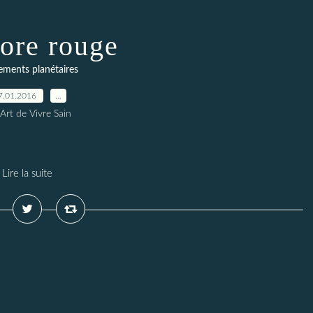
rore rouge
ments planétaires
7.01.2016
…
Art de Vivre Sain
Lire la suite