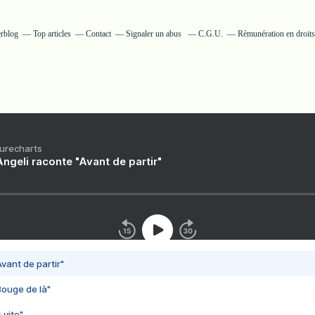
erblog
Top articles
Contact
Signaler un abus
C.G.U.
Rémunération en droits
Purecharts
ngeli raconte "Avant de partir"
vant de partir"
Bouge de là"
 vite"