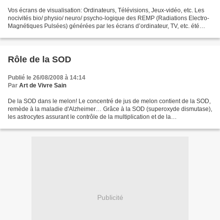
Vos écrans de visualisation: Ordinateurs, Télévisions, Jeux-vidéo, etc. Les
nocivités bio/ physio/ neuro/ psycho-logique des REMP (Radiations Electro-
Magnétiques Pulsées) générées par les écrans d’ordinateur, TV, etc. été
scientifiquement démontrée, sur...
Rôle de la SOD
Publié le 26/08/2008 à 14:14
Par
Art de Vivre Sain
De la SOD dans le melon! Le concentré de jus de melon contient de la SOD,
remède à la maladie d'Alzheimer… Grâce à la SOD (superoxyde dismutase),
les astrocytes assurant le contrôle de la multiplication et de la
régénérescence des neurone, ont la capacité...
Publicité