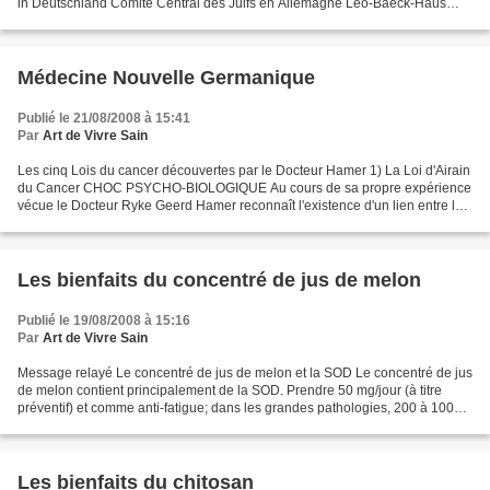
in Deutschland Comité Central des Juifs en Allemagne Leo-Baeck-Haus
Tucholskystr. 9 D-10117 Berlin Sehr geehrter...
Médecine Nouvelle Germanique
Publié le 21/08/2008 à 15:41
Par
Art de Vivre Sain
Les cinq Lois du cancer découvertes par le Docteur Hamer 1) La Loi d'Airain
du Cancer CHOC PSYCHO-BIOLOGIQUE Au cours de sa propre expérience
vécue le Docteur Ryke Geerd Hamer reconnaît l'existence d'un lien entre la
perte brutale de son fils Dirk, dans...
Les bienfaits du concentré de jus de melon
Publié le 19/08/2008 à 15:16
Par
Art de Vivre Sain
Message relayé Le concentré de jus de melon et la SOD Le concentré de jus
de melon contient principalement de la SOD. Prendre 50 mg/jour (à titre
préventif) et comme anti-fatigue; dans les grandes pathologies, 200 à 1000
mg/jour répartis en 3 prises,...
Les bienfaits du chitosan