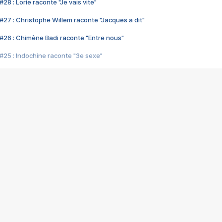
28 : Lorie raconte "Je vais vite"
#27 : Christophe Willem raconte "Jacques a dit"
#26 : Chimène Badi raconte "Entre nous"
#25 : Indochine raconte "3e sexe"
#24 : Zaho raconte "C'est chelou"
#23 : Patrick Bruel raconte "Au café des délices"
#22 : Kyo raconte "Le chemin"
#21 : Nolwenn Leroy raconte "Cassé"
#20 : Patrick Hernandez raconte "Born to be alive"
#19 : Lorie raconte "Près de moi"
#18 : Michael Jones raconte "A nos actes manqués" (avec Jean-Jacque
#17 : Khaled raconte "Aïcha"
#16 : Corneille raconte "Parce qu'on vient de loin"