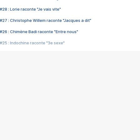
28 : Lorie raconte "Je vais vite"
#27 : Christophe Willem raconte "Jacques a dit"
#26 : Chimène Badi raconte "Entre nous"
#25 : Indochine raconte "3e sexe"
#24 : Zaho raconte "C'est chelou"
#23 : Patrick Bruel raconte "Au café des délices"
#22 : Kyo raconte "Le chemin"
#21 : Nolwenn Leroy raconte "Cassé"
#20 : Patrick Hernandez raconte "Born to be alive"
#19 : Lorie raconte "Près de moi"
#18 : Michael Jones raconte "A nos actes manqués" (avec Jean-Jacque
#17 : Khaled raconte "Aïcha"