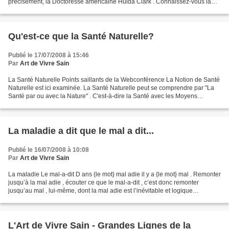
précisément, la Doctoresse américaine Hulda Clark . Connaissez-vous la
Médecine du Docteur Clark ? Non? Pas...
Qu'est-ce que la Santé Naturelle?
Publié le 17/07/2008 à 15:46
Par
Art de Vivre Sain
La Santé Naturelle Points saillants de la Webconférence La Notion de Santé
Naturelle est ici examinée. La Santé Naturelle peut se comprendre par "La
Santé par ou avec la Nature" . C'est-à-dire la Santé avec les Moyens
Naturels de Santé (Remèdes naturels,...
La maladie a dit que le mal a dit...
Publié le 16/07/2008 à 10:08
Par
Art de Vivre Sain
La maladie Le mal-a-dit D ans {le mot} mal adie il y a {le mot} mal . Remonter
jusqu’à la mal adie , écouter ce que le mal-a-dit , c’est donc remonter
jusqu’au mal , lui-même, dont la mal adie est l’inévitable et logique
conséquence. Dans cette quête...
L'Art de Vivre Sain - Grandes Lignes de la