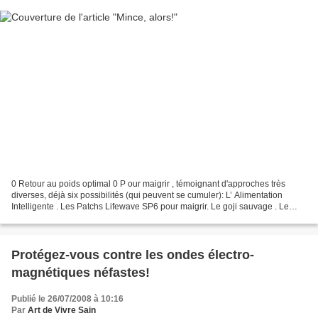
0 Retour au poids optimal 0 P our maigrir , témoignant d'approches très
diverses, déjà six possibilités (qui peuvent se cumuler): L’ Alimentation
Intelligente . Les Patchs Lifewave SP6 pour maigrir. Le goji sauvage . Le
yacon , disponible sur la page...
Protégez-vous contre les ondes électro-
magnétiques néfastes!
Publié le 26/07/2008 à 10:16
Par
Art de Vivre Sain