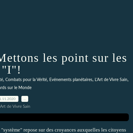
ettons les point sur les
"I"!
,
,
,
,
té
Combats pour la Vérité
Evénements planétaires
L'Art de Vivre Sain
rds sur le Monde
1.11.2020
…
Art de Vivre Sain
e "système" repose sur des croyances auxquelles les citoyens