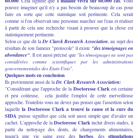
60.000
1 malade vivra sur 60.000 cas
. Cela signifie que
. Vous
pouvez imaginer qu'il n'y a pas besoin de beaucoup de cas pour
faire en sorte que cette statistique soit pertinente. Cela serait
comme si l'on observait une personne marcher sur l'eau et réaliser
à partir de cela une recherche visant à prouver que la chose est
statistiquement pertinente.
Selon ce que dit la
Dr Clarck Research Association
, au sujet des
résultats de son fameux "protocole" il existe
"des témoignages en
abondance"
.
Il est aussi précisé que
"les témoignages ne sont pas
considérées comme scientifiques par les administrations
gouvernementales des Etats-Unis".
Quelques mots en conclusion
Ils proviennent aussi de la
Dr. Clark Research Association:
Doctoresse Clark
"Considérant que l'approche de la
est certaine
et peu coûteuse, cela justifie l'emploi de cette merveilleuse
approche. Toutefois vous ne devez pas penser que l'assertion selon
la Doctoresse Clark a trouvé la cause et la cure du
laquelle
SIDA
puisse signifier que cela soit aussi simple que d'avaler un
Doctoresse Clark
cachet. L'approche de la
inclut divers stades, à
partir du nettoyage des dents, de changements alimentaires,
herbes
stimulations
jusqu'à une vie saine avec des
, des