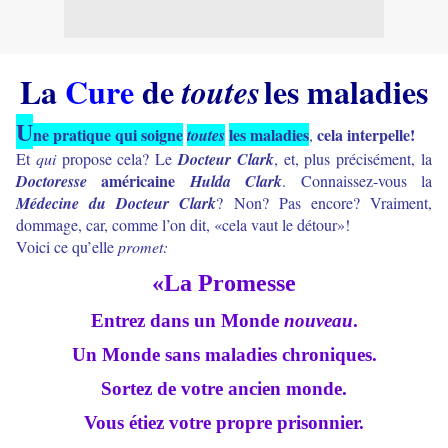
La
Cure
de
les maladies
toutes
U
ne pratique qui soigne
les maladies
cela interpelle!
toutes
,
Et
qui
propose cela? Le
Docteur Clark
, et, plus précisément, la
américaine
Doctoresse
Hulda Clark
. Connaissez-vous la
Médecine du Docteur Clark
? Non? Pas encore? Vraiment,
dommage, car, comme l’on dit, «cela vaut le détour»!
Voici ce qu’elle
promet:
«La Promesse
Entrez dans un Monde
nouveau
.
Un Monde sans maladies chroniques.
Sortez de votre ancien monde.
Vous étiez votre propre prisonnier.