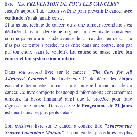
livre
"LA PREVENTION DE TOUS LES CANCERS"
.
avec
Jusqu’à aujourd’hui, aucun système pour prévenir le cancer
certitude
n’avait jamais existé.
Si tu as une rechute de cancer, ou si une tumeur secondaire s’est
déclarée dans un deuxième organe, tu devrais te considérer
comme parvenu à un stade avancé de la maladie; ten ce cas, tu
n’as pas de temps à perdre; tu es entré dans une course, non pas
La course se passe entre ton
par ton choix (sans le vouloir).
cancer et ton système immunitaire
.
Dans son
second
livre sur le cancer:
"The Cure for All
étapes
Advanced Cancers"
, la Doctoresse Clark décrit les
existant entre un être humain sain et un être humain malade du
cancer. Ce livre comporte beaucoup d'informations concernant les
tumeurs, la basse immunité ainsi que le procédé pour faire
Programme de 21 jours
régresser une tumeur.
Dans ce livre
le
est décrit dans les plus petits détails.
Son
troisième
livre sur le cancer a comme titre
"Syncrometer
Science Laboratory Manual"
. Il contient les procédures les plus