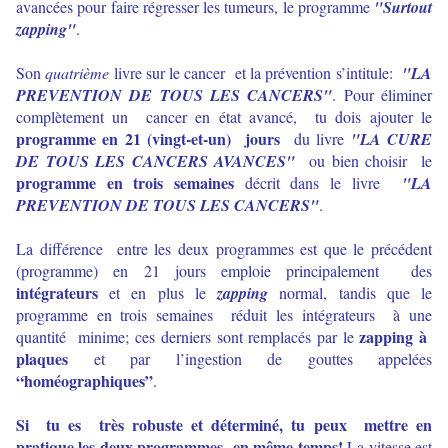
avancées pour faire régresser les tumeurs, le programme
"Surtout
zapping"
.
Son
quatrième
livre sur le cancer et la prévention s’intitule:
"LA
PREVENTION DE TOUS LES CANCERS"
. Pour éliminer
complètement un cancer en état avancé, tu dois ajouter le
programme en 21 (vingt-et-un) jours
du livre
"LA CURE
DE TOUS LES CANCERS AVANCES"
ou bien choisir le
programme en trois semaines
décrit dans le livre
"LA
PREVENTION DE TOUS LES CANCERS"
.
La différence entre les deux programmes est que le précédent
(programme) en 21 jours emploie principalement des
intégrateurs
et en plus le
zapping
normal, tandis que le
programme en trois semaines réduit les intégrateurs à une
zapping à
quantité minime; ces derniers sont remplacés par le
plaques
et par l’ingestion de gouttes appelées
“homéographiques”
.
Si tu es très robuste et déterminé, tu peux mettre en
pratique les deux programmes en même temps!
La vitesse est