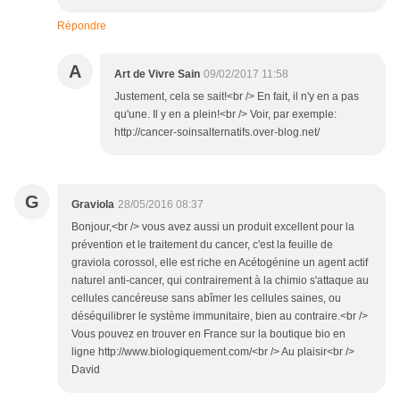
Répondre
A
Art de Vivre Sain
09/02/2017 11:58
Justement, cela se sait!<br /> En fait, il n'y en a pas
qu'une. Il y en a plein!<br /> Voir, par exemple:
http://cancer-soinsalternatifs.over-blog.net/
G
Graviola
28/05/2016 08:37
Bonjour,<br /> vous avez aussi un produit excellent pour la
prévention et le traitement du cancer, c'est la feuille de
graviola corossol, elle est riche en Acétogénine un agent actif
naturel anti-cancer, qui contrairement à la chimio s'attaque au
cellules cancéreuse sans abîmer les cellules saines, ou
déséquilibrer le système immunitaire, bien au contraire.<br />
Vous pouvez en trouver en France sur la boutique bio en
ligne http://www.biologiquement.com/<br /> Au plaisir<br />
David