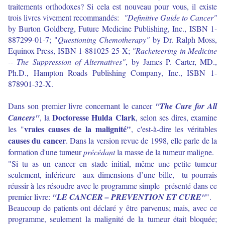
traitements orthodoxes?
Si cela est nouveau pour vous, il existe
trois livres vivement recommandés:
"Definitive Guide to Cancer"
by Burton Goldberg, Future Medicine Publishing, Inc., ISBN 1-
887299-01-7; "
Questioning Chemotherapy"
by Dr. Ralph Moss,
Equinox Press, ISBN 1-881025-25-X;
"Racketeering in Medicine
-- The Suppression of Alternatives"
, by James P. Carter, MD.,
Ph.D., Hampton Roads Publishing Company, Inc., ISBN 1-
878901-32-X.
Dans son premier livre concernant le cancer
"The Cure for All
Doctoresse Hulda Clark
Cancers"
, la
, selon ses dires, examine
vraies causes de la malignité"
les "
, c'est-à-dire les véritables
causes du cancer
. Dans la version revue de 1998, elle parle de la
formation d'une tumeur
précédant
la masse de la tumeur maligne.
"Si tu as un cancer en stade initial, même une petite tumeur
seulement, inférieure aux dimensions d’une bille, tu pourrais
réussir à les résoudre avec le programme simple présenté dans ce
premier livre:
"LE CANCER – PREVENTION ET CURE"
".
Beaucoup de patients ont déclaré y être parvenus; mais, avec ce
programme, seulement la malignité de la tumeur était bloquée;