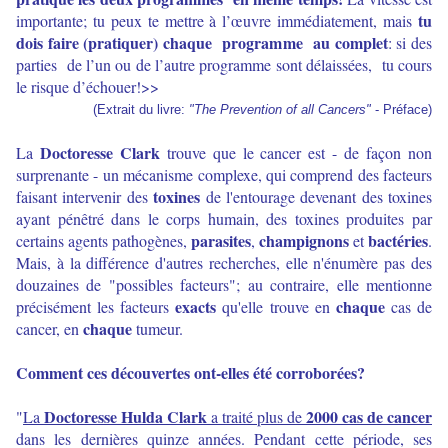
tu
importante; tu peux te mettre à l’œuvre immédiatement, mais
dois faire (pratiquer) chaque programme au complet
: si des
parties de l’un ou de l’autre programme sont délaissées, tu cours
le risque d’échouer!>>
(Extrait du livre:
"The Prevention of all Cancers"
- Préface)
Doctoresse Clark
La
trouve que le cancer est - de façon non
surprenante - un mécanisme complexe, qui comprend des facteurs
toxines
faisant intervenir des
de l'entourage devenant des toxines
ayant pénêtré dans le corps humain, des toxines produites par
parasites
champignons
bactéries
certains agents pathogènes,
,
et
.
Mais, à la différence d'autres recherches, elle n'énumère pas des
douzaines de "possibles facteurs"; au contraire, elle mentionne
exacts
chaque
précisément les facteurs
qu'elle trouve en
cas de
chaque
cancer, en
tumeur.
Comment ces découvertes ont-elles été corroborées?
Doctoresse Hulda Clark
2000 cas de cancer
"
La
a traité plus de
dans les dernières quinze années. Pendant cette période, ses