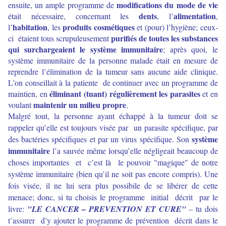
modifications du mode de vie
ensuite, un ample programme de
dents
alimentation
était nécessaire, concernant les
, l’
,
habitation
produits cosmétiques
l’
, les
et (pour) l’hygiène; ceux-
purifiés de toutes les substances
ci étaient tous scrupuleusement
qui surchargeaient le système immunitaire
; après quoi, le
système immunitaire de la personne malade était en mesure de
reprendre l’élimination de la tumeur sans aucune aide clinique.
L'on conseillait à la patiente de continuer avec un programme de
éliminant (tuant) régulièrement les parasites
maintien, en
et en
maintenir un milieu propre
voulant
.
Malgré tout, la personne ayant échappé à la tumeur doit se
rappeler qu’elle est toujours visée par un parasite spécifique, par
système
des bactéries spécifiques et par un virus spécifique. Son
immunitaire
l’a sauvée même lorsqu’elle négligeait beaucoup de
choses importantes et c’est là le pouvoir "magique" de notre
système immunitaire (bien qu’il ne soit pas encore compris). Une
fois visée, il ne lui sera plus possibile de se libérer de cette
menace; donc, si tu choisis le programme initial décrit par le
livre:
"LE CANCER –
PREVENTION ET CURE"
– tu dois
t’assurer d’y ajouter le programme de prévention décrit dans le