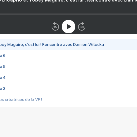
bey Maguire, c'est lui ! Rencontre avec Damien Witecka
e 6
e 5
e 4
e 3
s créatrices de la VF !
e 2
e 1
e Mektoub My Love arrive enfin ! Rencontre avec Shaïn Boumedine et Sal