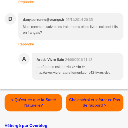
Répondre
D
dany.perronne@orange.fr
05/11/2014 20:35
Mais comment suivre ces traitements et les livres existent-t-ils
en français?
Répondre
A
Art de Vivre Sain
24/08/2016 11:12
La réponse est oui:<br /> <br />
http://www.vivrenaturellement.com/42-livres-dvd
< Qu'est-ce que la Santé
Cholestérol et infarctus: Pas
Naturelle?
de rapport! >
Hébergé par Overblog