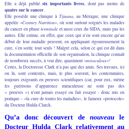
six importants livres
Elle a déjà publié
, dont pas moins de
quatre sur le cancer
.
Elle possède une clinique à
Tijuana
, au Mexique, une clinique
appelée
«Century Nutrition»
, où sont surtout soignés les malades
du cancer en phase
terminale
et aussi ceux du SIDA, mais pas les
autres. Elle estime, en effet, que ceux qui n’en sont encore qu’au
début de leur maladie peuvent, en appliquant rigoureusement la
cure, s’en sortir, tout seuls ! Malgré cela, selon ce qui est dit dans
la documentation officielle de son organisation, la clinique connaît
de nombreux succès, à vrai dire, quasiment
«miraculeux»!
Certes, la Doctoresse Clark n’a pas que des amis. Ses travaux, ici
ou là, sont contestés, mais, le plus souvent, les contestataires,
toujours exigeants en preuves scientifiques (car, pour eux, même
les guérisons d’apparence miraculeuse ne sont pas des
« preuves ») n’ont jamais essayé ou fait essayer - donc mis en
pratique – «la cure de toutes les maladies», le fameux «protocole»
du Docteur Hulda Clarck.
Qu’a donc découvert de
nouveau
le
Docteur Hulda Clark relativement au