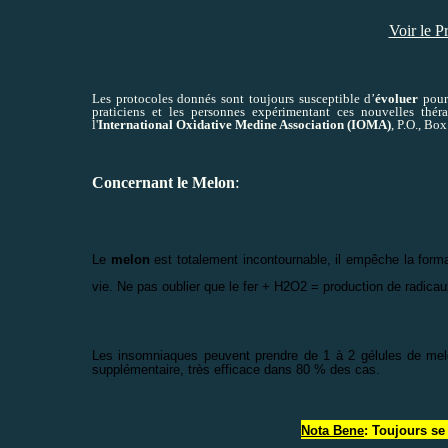
Voir le P
Les protocoles donnés sont toujours susceptible d’
évoluer
pour 
praticiens et les personnes expérimentant ces nouvelles thér
l'
International Oxidative Medine Association (IOMA)
, P.O., B
:
Concernant le Melon
Le
melon
est totalement incontournable, il empêche la format
vie. Ne pas oublier que le fer + H2O2 = production de radicau
Les insomniaques peuvent prendre de 1 à 2 gélules de melon
supplémentaire, très efficace dans 80 % des cas.
Nota Bene
: Toujours se