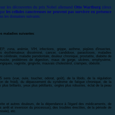
sur les découvertes du prix Nobel allemand
Otto Wartburg
(deux
 que
les cellules cancéreuses ne peuvent pas survivre en présence
ans les domaines suivants:
es maladies suivantes
:
EP, zona, anémie, VIH, infections, grippe, asthme, piqûres d'insectes,
upus érythémateux disséminé, cancer, candidose, parasitoses, maladies
e cérébrale, maladie parodontale, douleur chronique, prostatite, diabète de
, sinusite, problèmes de digestion, maux de gorge, ulcères, emphysème,
 fongiques, vaginite, gingivite, mauvais cholestérol, crampes, obésité.
 sens (vue, ouïe, toucher, odorat, goût), de la libido, de la régulation
tion de froid), du dépassement du syndrome de fatigue chronique, de la
plus brillants, yeux plus pétillants, ongles plus robustes, éclat de la peau
thrite et autres douleurs, de la dépendance à l'égard des médicaments, de
is arrêt et inversion du processus), des troubles érectiles, de la période de
misée), etc.