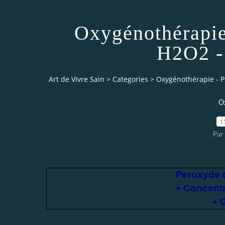
Oxygénothérapie
H2O2 -
Art de Vivre Sain
>
Categories
>
Oxygénothérapie - P
O
1
Par 
Peroxyde 
+ Concent
+ 