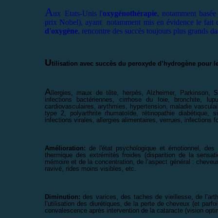
A
ux
Etats-Unis l'
oxygénothérapie
, notamment basée 
prix Nobel), ayant notamment mis en évidence le fait
d'oxygène
, rencontre des succès toujours plus grands d
U
tilisation avec succès du peroxyde d’hydrogène pour l
A
llergies, maux de tête, herpès, Alzheimer, Parkinson, S
infections bactériennes, cirrhose du foie, bronchite, l
cardiovasculaires, arythmies, hypertension, maladie vasculair
type 2, polyarthrite rhumatoïde, rétinopathie diabétique
infections virales, allergies alimentaires, verrues, infections
Amélioration:
de l'état psychologique et émotionnel, des 5
thermique des extrémités froides (disparition de la sensa
mémoire et de la concentration, de l’aspect général : cheveux 
ravivé, rides moins visibles, etc.
Diminution:
des varices, des taches de vieillesse, de l’ar
l’utilisation des diurétiques, de la perte de cheveux (et parfo
convalescence après intervention de la cataracte (vision opti