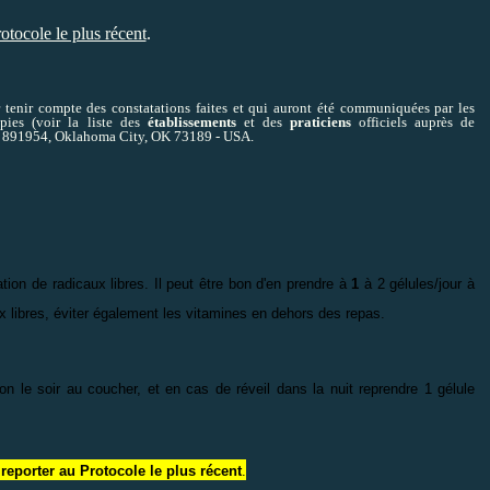
rotocole le plus récent
.
tenir compte des constatations faites et qui auront été communiquées par les
apies (voir la liste des
établissements
et des
praticiens
officiels auprès de
ox 891954, Oklahoma City, OK 73189 - USA.
ion de radicaux libres. Il peut être bon d'en prendre à
1
à 2 gélules/jour à
x libres, éviter également les vitamines en dehors des repas.
 le soir au coucher, et en cas de réveil dans la nuit reprendre 1 gélule
 reporter au Protocole le plus récent
.