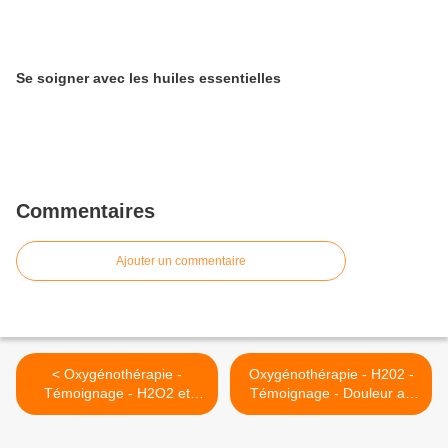
Se soigner avec les huiles essentielles
Commentaires
Ajouter un commentaire
< Oxygénothérapie -
Oxygénothérapie - H202 -
Témoignage - H2O2 et
Témoignage - Douleur au
chimio
coude >