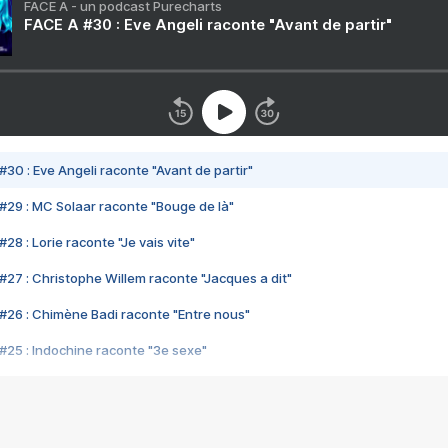
FACE A - un podcast Purecharts
FACE A #30 : Eve Angeli raconte "Avant de partir"
#30 : Eve Angeli raconte "Avant de partir"
#29 : MC Solaar raconte "Bouge de là"
28 : Lorie raconte "Je vais vite"
#27 : Christophe Willem raconte "Jacques a dit"
#26 : Chimène Badi raconte "Entre nous"
#25 : Indochine raconte "3e sexe"
#24 : Zaho raconte "C'est chelou"
#23 : Patrick Bruel raconte "Au café des délices"