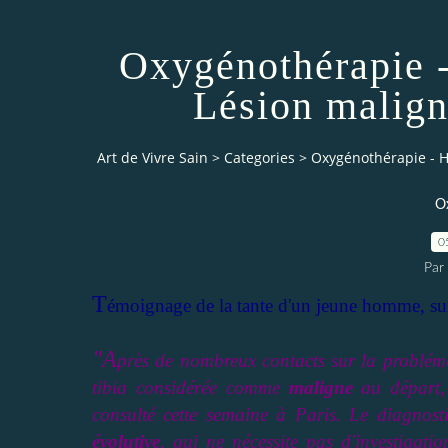
Oxygénothérapie 
Lésion malign
Art de Vivre Sain
>
Categories
>
Oxygénothérapie - 
O
0
Par 
T
émoignage de la tante d'un jeune homme, sur
"A
près de nombreux contacts sur la probléma
tibia considérée comme
maligne
au départ, 
consulté cette semaine à Paris. Le diagnosti
évolutive
, qui ne nécessite pas d'investigatio