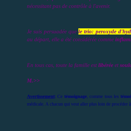
nécessitant pas de contrôle à l'avenir
.
Je suis persuadée que
le trio: peroxyde d'h
au départ, elle a été considérée comme
inflam
En tous cas, toute la famille est
libérée
et
soul
M.>>
Avertissement
: Ce
témoignage
, comme tous les
témo
médicale. A chacun qui veut aller plus loin de procéder 