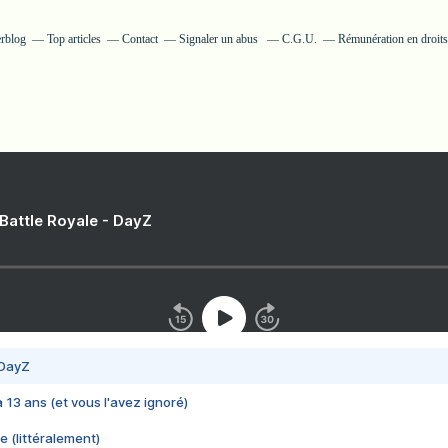
erblog
Top articles
Contact
Signaler un abus
C.G.U.
Rémunération en droits
 Battle Royale - DayZ
 DayZ
 a 13 ans (et vous l'avez ignoré)
e (littéralement)