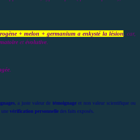
ydrogène + melon + germanium a enkysté la lésion
, car,
matoire
et
évolutive
.
agée
.
ignages
, a juste valeur de
témoignage
et non valeur scientifique ou
à une
vérification personnelle
des faits exposés.