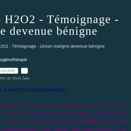
- H2O2 - Témoignage -
e devenue bénigne
H2O2 - Témoignage - Lésion maligne devenue bénigne
xygénothérapie
5.05.2009
…
Art de Vivre Sain
 la base d'un constat médical:
tique de F., mon neveu, qui présente une lésion sur un
voici le compte-rendu d'un chirurgien orthopédique,
c établi est une dysplasie fibreuse
calcifiée
, donc
non
n supplémentaire, type biopsie (qui était prévue), et ne