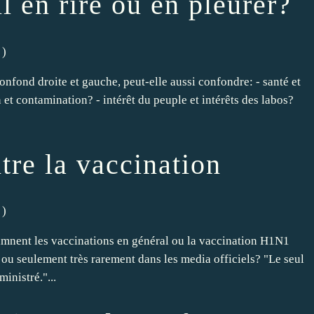
l en rire ou en pleurer?
)
confond droite et gauche, peut-elle aussi confondre: - santé et
 et contamination? - intérêt du peuple et intérêts des labos?
re la vaccination
)
mnent les vaccinations en général ou la vaccination H1N1
ou seulement très rarement dans les media officiels? "Le seul
ministré."...