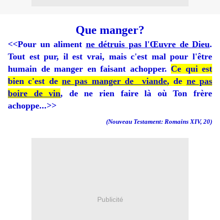
Que manger?
<<Pour un aliment
ne détruis pas l'Œuvre de Dieu
.
Tout est pur, il est vrai, mais c'est mal pour l'être
humain de manger en faisant achopper.
Ce qui est
bien c'est de
ne pas manger de viande
, de
ne pas
boire de vin
, de ne rien faire là où Ton frère
achoppe...>>
(Nouveau Testament: Romains XIV, 20)
Publicité