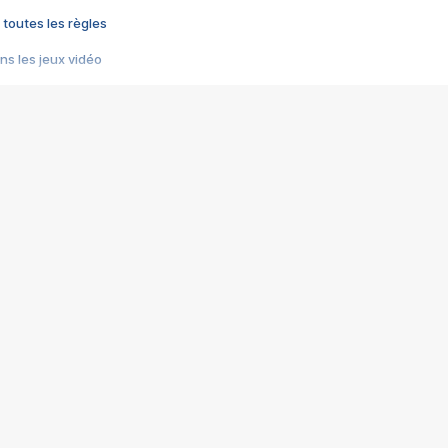
 toutes les règles
s les jeux vidéo
us choquant de Rockstar ? - Le scandale BULLY
e plus moche de Steam
du RÊVE tourne au CAUCHEMAR
pendant 8 heures
it… à tort
umiliés par un jeu vidéo
ire - Final Fantasy 8
ti un empire - Age of Empires
story DOFUS
tard, il crée l'un des pires jeux de tous les temps, MindsEye.