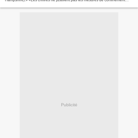
Hampshire).» «Les chiffres ne justifient pas les mesures de confinement
draconiennes que nous avons dans le...
Publicité