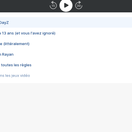
 DayZ
 a 13 ans (et vous l'avez ignoré)
e (littéralement)
im Rayan
 toutes les règles
s les jeux vidéo
us choquant de Rockstar ? - Le scandale BULLY
e plus moche de Steam
du RÊVE tourne au CAUCHEMAR
pendant 8 heures
it… à tort