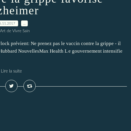
zheimer
6.11.2017
…
Art de Vivre Sain
ock prévient: Ne prenez pas le vaccin contre la grippe - il
h Hubbard NouvellesMax Health L e gouvernement intensifie
Lire la suite